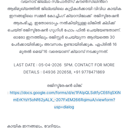
വയനാട് ജില്ലാ സ്പോർട്സ് കൗൺസിലിൻ്റെ
ആഭിമുഖ്യത്തിൽ ജില്ലയിലെ കുട്ടികൾക്കായി വിവിധ കായിക
ഇനങ്ങളിലെ സമ്മർ കോച്ചിംഗ് ക്യാമ്പിലേക്ക് രജിസ്ട്രേഷൻ
ആരംഭിച്ചു. ഇതോടൊപ്പം നൽകിയിട്ടുള്ള ലിങ്കിൽ ക്ലിക്ക്
ചെയ്ത് രജിസ്ട്രേഷൻ ഗൂഗിൾ ഫോം ഫിൽ ചെയ്യേണ്ടതാണ്.
ഓരോ ഇനത്തിലും രജിസ്റ്റർ ചെയ്യുന്ന ആദ്യത്തെ 30
പേർക്കായിരിക്കും അവസരം ഉണ്ടായിരിക്കുക. ഏപ്രിൽ 16
മുതൽ മെയ് 16 വരെയാണ് ക്യാമ്പ് നടക്കുന്നത്.
LAST DATE : 05-04-2026 5PM. CONTACT FOR MORE
DETAILS : 04936 202658, +91 9778471869
രജിസ്ട്രേഷൻ
ലിങ്ക്
:
https://docs.google.com/forms/d/e/1FAIpQLSdtfyCE6fqSXiN
mErKYsY5oNf62yALX_-207FxEM266RqimuA/viewform?
usp=dialog
കായിക ഇനങ്ങളും, വേദിയും.