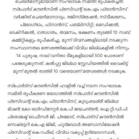
ചെയര്‍മാനുമായാണ് സംഘാടക സമിതി രൂപീകരിച്ചത്.
സ്‌പോര്‍ട് കൗണ്‍സില്‍ പ്രസിഡന്റ് കെ.എം ഫ്രാന്‍സിസ്
വര്‍ക്കിങ് ചെയര്‍മാനാവും. രജിസ്‌ട്രേഷന്‍, സ്വീകരണം,
പ്രോഗ്രാം, ഫിനാന്‍സ്, പബ്ലിസിറ്റി, മെഡിക്കല്‍,
ടെക്‌നിക്കല്‍, ഗതാഗതം, താമസം, ഭക്ഷണം തുടങ്ങി 10 സബ്
കമ്മിറ്റികളും രൂപീകരിച്ചു. മൂന്ന് ദിവസങ്ങളിലായി നടക്കുന്ന
സംസ്ഥാനതല മത്സരത്തിലേക്ക് വിവിധ ജില്ലകളില്‍ നിന്നും
14 പുരുഷ, നാല് വനിതാ ടീമുകളിലായി 500 പോരാണ്
പങ്കെടുക്കുന്നത്. കല്‍പ്പറ്റ ജില്ലാ സ്റ്റേഡിയത്തില്‍ വൈകിട്ട്
മൂന്ന് മുതല്‍ രാത്രി 10 വരെയാണ് മത്സരങ്ങള്‍ നടക്കുക.
സ്പോര്‍ട്സ് കൗണ്‍സില്‍ ഹാളില്‍ വച്ച് നടന്ന സംഘാടക
സമിതി രൂപീകരണ യോഗത്തില്‍ സ്‌പോര്‍ട് കൗണ്‍സില്‍
പ്രസിഡന്റ് കെ.എം ഫ്രാന്‍സിസ്, കുടുംബശ്രീ ജില്ലാ
മിഷന്‍ കോ-ഓര്‍ഡിനേറ്റര്‍ കെ.പി ജയചന്ദ്രന്‍, ഐ.റ്റി.ഡി.പി
പ്രൊജക്ട് ഓഫീസര്‍ ജി. പ്രമോദ്, സ്‌പോട്‌സ് കൗണ്‍സില്‍
സെക്രട്ടറി കെ.എ ജിജി, ഫുട്‌ബോള്‍ അസോസിയേഷന്‍
പ്രസിഡന്റ് കെ.റഫീഖ്, വിവിധ വകുപ്പ് ഉദ്യോഗസ്ഥര്‍,