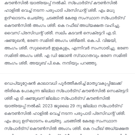
കൗൺസിൽ യാത്രയപ്പ് നൽകി. സ്പോർട്സ് കൗൺസിൽ
ഹാളിൽ വെച്ച് നടന്ന പരുപാടി പ്രസിഡന്റ് ശ്രീ. എം മധു
ഉദ്‌ഘാടനം ചെയ്തു. ചടങ്ങിൽ കേരള സംസ്ഥാന സ്പോർട്സ്
കൌൺസിൽ അംഗം ശ്രീ. കെ റഫീഖ് അധ്യക്ഷത വഹിച്ചു.
വൈസ് പ്രസിഡന്റ് ശ്രീ. സലിം കടവൻ സെക്രട്ടറി എ.ടി.
ഷണ്മുഖൻ, ഭരണ സമിതി അംഗം ശ്രീമതി. കെ.പി. വിജയി,
അംഗം ശ്രീ. സുബൈർ ഇളകുളം, എന്നിവർ സംസാരിച്ചു. ഭരണ
സമിതി അംഗം ശ്രീ. എ ഡി ജോൺ സ്വാഗതവും ഭരണ സമിതി
അംഗം ശ്രീ. അയൂബ് പി.കെ. നന്ദിയും പറഞ്ഞു.
ഡെപ്യൂറ്റേഷൻ കാലാവധി പൂർത്തീകരിച്ച്‌ മാതൃവകുപ്പിലേക്ക്
തിരികെ പോകുന്ന ജില്ലാ സ്പോർട്സ് കൗൺസിൽ സെക്രട്ടറി
ശ്രീ എ ടി ഷണ്മുഖന് ജില്ലാ സ്പോർട്സ് കൗൺസിൽ
യാത്രയപ്പ് നൽകി. 2023 ജൂലൈ 29 നു ജില്ലാ സ്പോർട്സ്
കൌൺസിൽ ഹാളിൽ വെച്ച് നടന്ന പരുപാടി പ്രസിഡന്റ് ശ്രീ.
എം മധു ഉദ്‌ഘാടനം ചെയ്തു. ചടങ്ങിൽ കേരള സംസ്ഥാന
സ്പോർട്സ് കൌൺസിൽ അംഗം ശ്രീ. കെ റഫീഖ് അധ്യക്ഷത