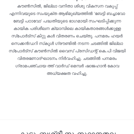
കൗൺസിൽ, ജില്ലാ വനിതാ ശിശു വികസന വകുപ്പ്
എന്നിവയുടെ സംയുക്ത ആഭിമുഖ്യത്തിൽ ‘ബേട്ടി ബച്ചാവോ
ബേട്ടി പഠാവോ’ പദ്ധതിയുടെ ഭാഗമായി സംഘടിപ്പിക്കുന്ന
കായിക പരിശീലന ക്യാമ്പിലെ കായികതാരങ്ങൾക്കുള്ള
സ്പോർട്‌സ് കിറ്റു കൾ വിതരണം ചെയ്‌തു. പനമരം ഹയർ
സെക്കൻഡറി സ്‌കൂൾ ഗ്രൗണ്ടിൽ നടന്ന ചടങ്ങിൽ ജില്ലാ
സ്പോർട്‌സ് കൗൺസിൽ വൈസ് പ്രസിഡന്റ് കെ.പി വിജയി
വിതരണോദ്ഘാടനം നിർവഹിച്ചു. ചടങ്ങിൽ പനമരം
ഗ്രാമപഞ്ചായ ത്ത് വാർഡ് മെമ്പർ ഷാജഹാൻ കോവ
അധ്യക്ഷത വഹിച്ചു.
കുടുംബശ്രീ സംസ്ഥാനതല