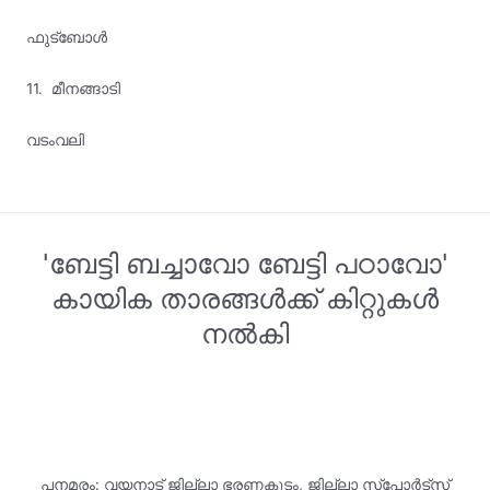
ഫുട്ബോൾ
11.
മീനങ്ങാടി
വടംവലി
'ബേട്ടി ബച്ചാവോ ബേട്ടി പഠാവോ'
കായിക താരങ്ങൾക്ക് കിറ്റുകൾ
നൽകി
പനമരം: വയനാട് ജില്ലാ ഭരണകൂടം, ജില്ലാ സ്പോർട്‌സ്