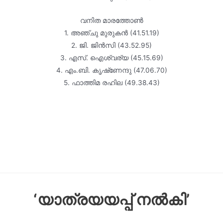
വനിത മാരത്തോൺ
1. അഞ്ചു മുരുകൻ (41.51.19)
2. ജി. ജിൻസി (43.52.95)
3. എസ്. ഐശ്വര്യ (45.15.69)
4. എം.ബി. കൃഷ്‌ണേന്ദു (47.06.70)
5. ഫാത്തിമ രഹില (49.38.43)
‘യാത്രയയപ്പ് നൽകി’