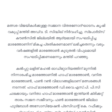
മത്സര വിജയികൾക്കുള്ള സമ്മാന വിതരണോദ്ഘാടനം കൃഷി
വകുപ്പ് മന്ത്രി അഡ്വ. ടി. സിദ്ധിഖ് നിർവഹിച്ചു. സ്‌പോർട്‌സ്
കൗൺസിൽ ജില്ലയിൽ ആദ്യമായി സംഘടിപ്പിച്ച
മാരത്തോണിന് മികച്ച പ്രതികരണമാണ് ലഭിച്ചതെന്നും വരും
വർഷങ്ങളിൽ മാരത്തോൺ കൂടുതൽ വിപുലമായി
സംഘടിപ്പിക്കണമെന്നും മന്ത്രി പറഞ്ഞു.
കൽപ്പറ്റ ലളിത് മഹൽ ഓഡിറ്റോറിയത്തിന് മുന്നിൽ
നിന്നാരംഭിച്ച മാരത്തോണിൽ ഹാഫ് മാരത്തോൺ, വനിത
മാരത്തോൺ, ഫൺ റൺ വിഭാഗങ്ങളിലാണ് മത്സരങ്ങൾ
നടന്നത്. ഹാഫ് മാരത്തോൺ ഡി.വൈ.എസ്.പി. പി.സി
ചാക്കോയും വനിതാ ഹാഫ് മാരത്തോൺ ഇന്ത്യൻ ക്രിക്കറ്റ്
താരം സജന സജീവനും ഫൺ മാരത്തോൺ ജില്ലാ
ഫുട്‌ബോൾ അസോസിയേഷൻ പ്രസിഡന്റ് കെ. റഫീക്കും