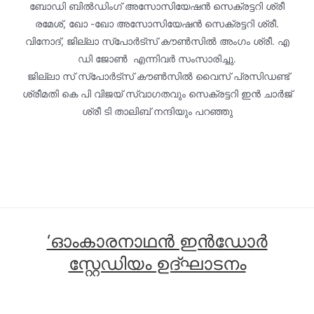
ബോഡി ബിൽഡിംഗ് അസോസിയേഷൻ സെക്രട്ടറി ശ്രീ
രമേശ്, ഖോ -ഖോ അസോസിയേഷൻ സെക്രട്ടറി ശ്രീ.
വിനോദ്, ജില്ലാ സ്പോർട്സ് കൗൺസിൽ അംഗം ശ്രീ. എ
ഡി ജോൺ എന്നിവർ സംസാരിച്ചു.
ജില്ലാ സ് സ്പോർട്സ് കൗൺസിൽ വൈസ് പ്രസിഡണ്ട്
ശ്രീമതി കെ പി വിജയ് സ്വാഗതവും സെക്രട്ടറി ഇന്‍ ചാര്‍ജ്
ശ്രീ ടി താലിബ് നന്ദിയും പറഞ്ഞു
‘ഓംകാരനാഥൻ ഇൻഡോർ
സ്റ്റേഡിയം ഉദ്ഘാടനം