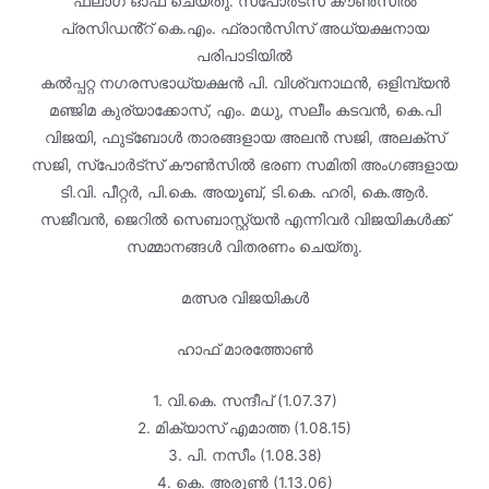
ഫ്‌ലാഗ് ഓഫ് ചെയ്തു. സ്‌പോർട്‌സ് കൗൺസിൽ
പ്രസിഡൻ്റ് കെ.എം. ഫ്രാൻസിസ് അധ്യക്ഷനായ
പരിപാടിയിൽ
കൽപ്പറ്റ നഗരസഭാധ്യക്ഷൻ പി. വിശ്വനാഥൻ, ഒളിമ്പ്യൻ
മഞ്ജിമ കുര്യാക്കോസ്, എം. മധു, സലീം കടവൻ, കെ.പി
വിജയി, ഫുട്‌ബോൾ താരങ്ങളായ അലൻ സജി, അലക്‌സ്
സജി, സ്‌പോർട്‌സ് കൗൺസിൽ ഭരണ സമിതി അംഗങ്ങളായ
ടി.വി. പീറ്റർ, പി.കെ. അയൂബ്, ടി.കെ. ഹരി, കെ.ആർ.
സജീവൻ, ജെറിൽ സെബാസ്റ്റ്യൻ എന്നിവർ വിജയികൾക്ക്
സമ്മാനങ്ങൾ വിതരണം ചെയ്തു.
മത്സര വിജയികൾ
ഹാഫ് മാരത്തോൺ
1. വി.കെ. സന്ദീപ് (1.07.37)
2. മിക്യാസ് എമാത്ത (1.08.15)
3. പി. നസീം (1.08.38)
4. കെ. അരുൺ (1.13.06)