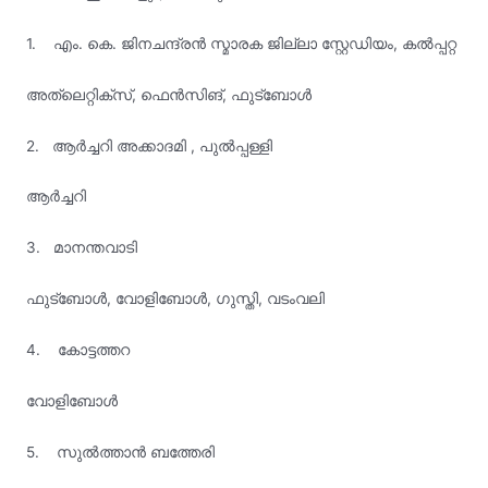
1. എം. കെ. ജിനചന്ദ്രൻ സ്മാരക ജില്ലാ സ്റ്റേഡിയം, കൽപ്പറ്റ
അത്ലെറ്റിക്സ്, ഫെൻസിങ്, ഫുട്ബോൾ
2. ആർച്ചറി അക്കാദമി , പുൽപ്പള്ളി
ആർച്ചറി
3. മാനന്തവാടി
ഫുട്ബോൾ, വോളിബോൾ, ഗുസ്തി, വടംവലി
4. കോട്ടത്തറ
വോളിബോൾ
5. സുൽത്താൻ ബത്തേരി