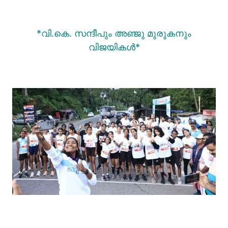
*വി.കെ. സന്ദീപും അഞ്ജു മുരുകനും
വിജയികൾ*