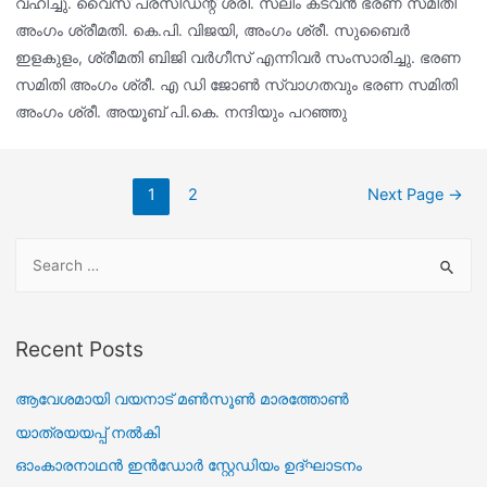
വഹിച്ചു. വൈസ് പ്രസിഡന്റ് ശ്രീ. സലിം കടവൻ ഭരണ സമിതി
അംഗം ശ്രീമതി. കെ.പി. വിജയി, അംഗം ശ്രീ. സുബൈർ
ഇളകുളം, ശ്രീമതി ബിജി വർഗീസ് എന്നിവർ സംസാരിച്ചു. ഭരണ
സമിതി അംഗം ശ്രീ. എ ഡി ജോൺ സ്വാഗതവും ഭരണ സമിതി
അംഗം ശ്രീ. അയൂബ് പി.കെ. നന്ദിയും പറഞ്ഞു
1
2
Next Page
→
Recent Posts
ആവേശമായി വയനാട് മൺസൂൺ മാരത്തോൺ
യാത്രയയപ്പ് നൽകി
ഓംകാരനാഥൻ ഇൻഡോർ സ്റ്റേഡിയം ഉദ്ഘാടനം